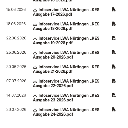
Ausgabe 16-2026.pdf
(Öffnet in neuem Fenster)
15.06.2026
Download:
Infoservice LWA Nürtingen LKES
Ausgabe 17-2026.pdf
(Öffnet in neuem Fenster)
18.06.2026
Download:
Infoservice LWA Nürtingen LKES
Ausgabe 18-2026.pdf
(Öffnet in neuem Fenster)
22.06.2026
Download:
Infoservice LWA Nürtingen LKES
Ausgabe 19-2026.pdf
(Öffnet in neuem Fenster)
25.06.2026
Download:
Infoservice LWA Nürtingen LKES
Ausgabe 20-2026.pdf
(Öffnet in neuem Fenster)
30.06.2026
Download:
Infoservice LWA Nürtingen LKES
Ausgabe 21-2026.pdf
(Öffnet in neuem Fenster)
07.07.2026
Download:
Infoservice LWA Nürtingen LKES
Ausgabe 22-2026.pdf
(Öffnet in neuem Fenster)
14.07.2026
Download:
Infoservice LWA Nürtingen LKES
Ausgabe 23-2026.pdf
(Öffnet in neuem Fenster)
29.07.2026
Download:
Infoservice LWA Nürtingen LKES
Ausgabe 24-2026.pdf
(Öffnet in neuem Fenster)