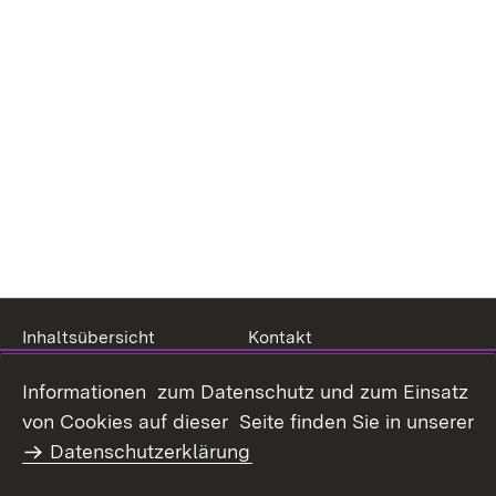
Inhaltsübersicht
Kontakt
Datenschutz
Erklärung zur
Informationen zum Datenschutz und zum Einsatz
Barrierefreiheit
von Cookies auf dieser Seite finden Sie in unserer
Benutzungshinweise
Impressum
Datenschutzerklärung